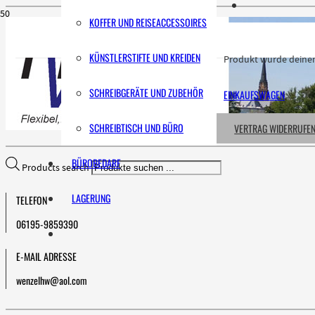
KOFFER UND REISEACCESSOIRES
KÜNSTLERSTIFTE UND KREIDEN
Produkt
wurde deinem
SCHREIBGERÄTE UND ZUBEHÖR
EINKAUFSWAGEN
SCHREIBTISCH UND BÜRO
VERTRAG WIDERRUFE
BÜROBEDARF
Products search
LAGERUNG
TELEFON
06195-9859390
E-MAIL ADRESSE
wenzelhw@aol.com