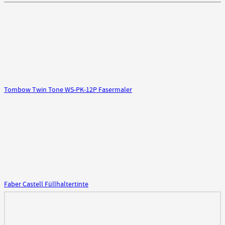
Tombow Twin Tone WS-PK-12P Fasermaler
Faber Castell Füllhaltertinte