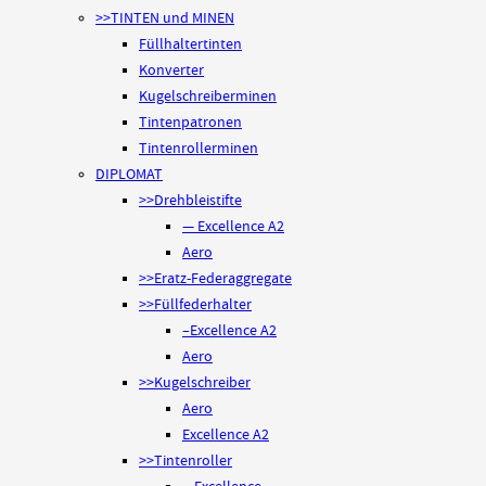
>>TINTEN und MINEN
Füllhaltertinten
Konverter
Kugelschreiberminen
Tintenpatronen
Tintenrollerminen
DIPLOMAT
>>Drehbleistifte
— Excellence A2
Aero
>>Eratz-Federaggregate
>>Füllfederhalter
–Excellence A2
Aero
>>Kugelschreiber
Aero
Excellence A2
>>Tintenroller