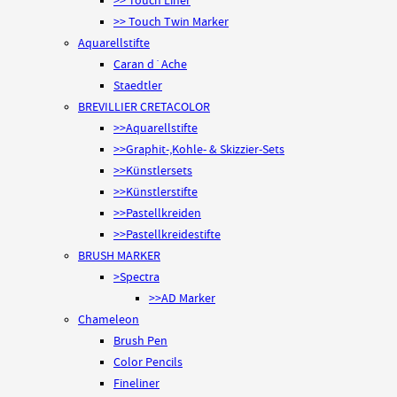
>> Touch Liner
>> Touch Twin Marker
Aquarellstifte
Caran d´Ache
Staedtler
BREVILLIER CRETACOLOR
>>Aquarellstifte
>>Graphit-,Kohle- & Skizzier-Sets
>>Künstlersets
>>Künstlerstifte
>>Pastellkreiden
>>Pastellkreidestifte
BRUSH MARKER
>Spectra
>>AD Marker
Chameleon
Brush Pen
Color Pencils
Fineliner