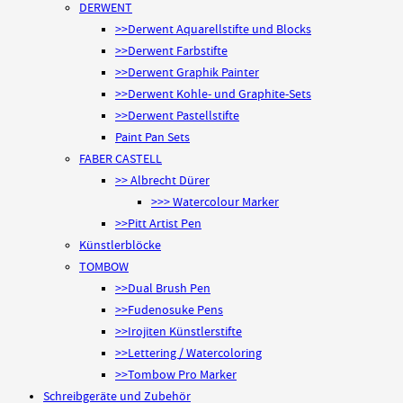
DERWENT
>>Derwent Aquarellstifte und Blocks
>>Derwent Farbstifte
>>Derwent Graphik Painter
>>Derwent Kohle- und Graphite-Sets
>>Derwent Pastellstifte
Paint Pan Sets
FABER CASTELL
>> Albrecht Dürer
>>> Watercolour Marker
>>Pitt Artist Pen
Künstlerblöcke
TOMBOW
>>Dual Brush Pen
>>Fudenosuke Pens
>>Irojiten Künstlerstifte
>>Lettering / Watercoloring
>>Tombow Pro Marker
Schreibgeräte und Zubehör