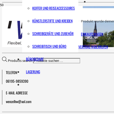
KOFFER UND REISEACCESSOIRES
KÜNSTLERSTIFTE UND KREIDEN
Produkt
wurde deinem
SCHREIBGERÄTE UND ZUBEHÖR
EINKAUFSWAGEN
SCHREIBTISCH UND BÜRO
VERTRAG WIDERRUFEN
BÜROBEDARF
Products search
LAGERUNG
TELEFON
06195-9859390
E-MAIL ADRESSE
wenzelhw@aol.com