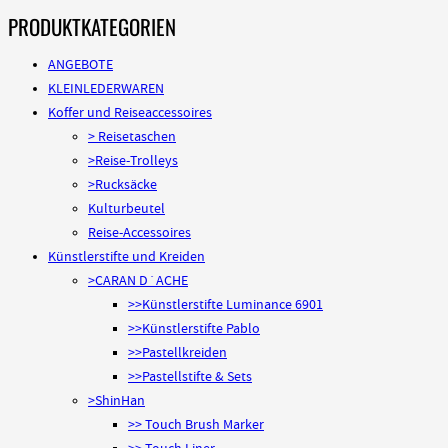
PRODUKTKATEGORIEN
ANGEBOTE
KLEINLEDERWAREN
Koffer und Reiseaccessoires
> Reisetaschen
>Reise-Trolleys
>Rucksäcke
Kulturbeutel
Reise-Accessoires
Künstlerstifte und Kreiden
>CARAN D´ACHE
>>Künstlerstifte Luminance 6901
>>Künstlerstifte Pablo
>>Pastellkreiden
>>Pastellstifte & Sets
>ShinHan
>> Touch Brush Marker