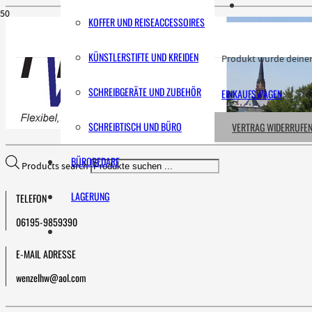
KOFFER UND REISEACCESSOIRES
KÜNSTLERSTIFTE UND KREIDEN
Produkt
wurde deinem
SCHREIBGERÄTE UND ZUBEHÖR
EINKAUFSWAGEN
SCHREIBTISCH UND BÜRO
VERTRAG WIDERRUFE
BÜROBEDARF
Products search
LAGERUNG
TELEFON
06195-9859390
E-MAIL ADRESSE
wenzelhw@aol.com