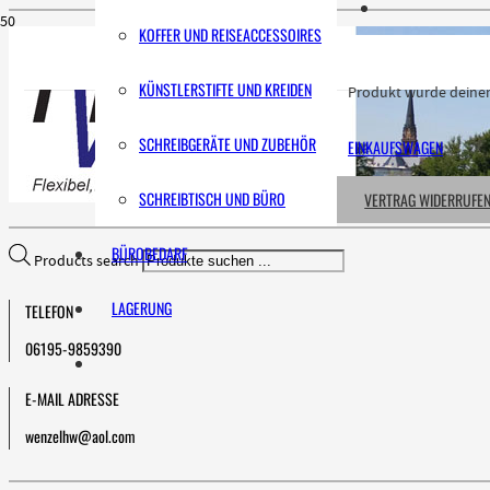
KOFFER UND REISEACCESSOIRES
KÜNSTLERSTIFTE UND KREIDEN
Produkt
wurde deinem
SCHREIBGERÄTE UND ZUBEHÖR
EINKAUFSWAGEN
SCHREIBTISCH UND BÜRO
VERTRAG WIDERRUFE
BÜROBEDARF
Products search
LAGERUNG
TELEFON
06195-9859390
E-MAIL ADRESSE
wenzelhw@aol.com