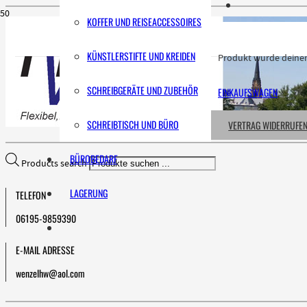
KOFFER UND REISEACCESSOIRES
KÜNSTLERSTIFTE UND KREIDEN
Produkt
wurde deinem
SCHREIBGERÄTE UND ZUBEHÖR
EINKAUFSWAGEN
SCHREIBTISCH UND BÜRO
VERTRAG WIDERRUFE
BÜROBEDARF
Products search
LAGERUNG
TELEFON
06195-9859390
E-MAIL ADRESSE
wenzelhw@aol.com