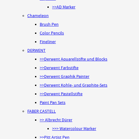
>>AD Marker
Chameleon
Brush Pen
Color Pencils
Fineliner
DERWENT
>>Derwent Aquarellstifte und Blocks
>>Derwent Farbstifte
>>Derwent Graphik Painter
>>Derwent Kohle- und Graphite-Sets
>>Derwent Pastellstifte
Paint Pan Sets
FABER CASTELL
>> Albrecht Dürer
>>> Watercolour Marker
>>Pitt Artist Pen