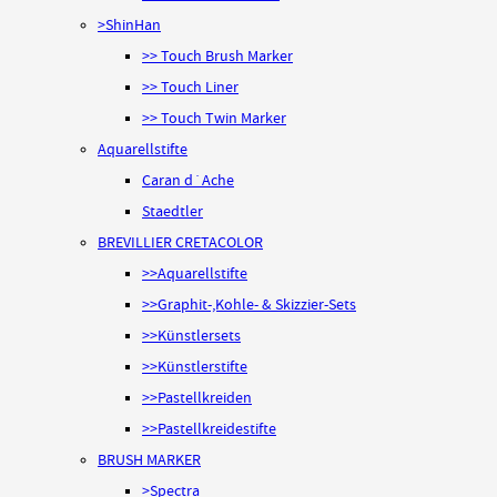
>ShinHan
>> Touch Brush Marker
>> Touch Liner
>> Touch Twin Marker
Aquarellstifte
Caran d´Ache
Staedtler
BREVILLIER CRETACOLOR
>>Aquarellstifte
>>Graphit-,Kohle- & Skizzier-Sets
>>Künstlersets
>>Künstlerstifte
>>Pastellkreiden
>>Pastellkreidestifte
BRUSH MARKER
>Spectra