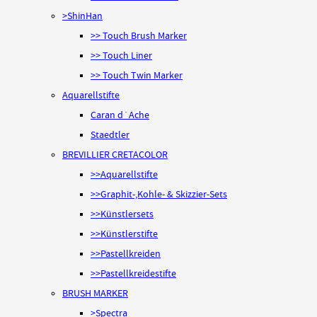
>ShinHan
>> Touch Brush Marker
>> Touch Liner
>> Touch Twin Marker
Aquarellstifte
Caran d´Ache
Staedtler
BREVILLIER CRETACOLOR
>>Aquarellstifte
>>Graphit-,Kohle- & Skizzier-Sets
>>Künstlersets
>>Künstlerstifte
>>Pastellkreiden
>>Pastellkreidestifte
BRUSH MARKER
>Spectra