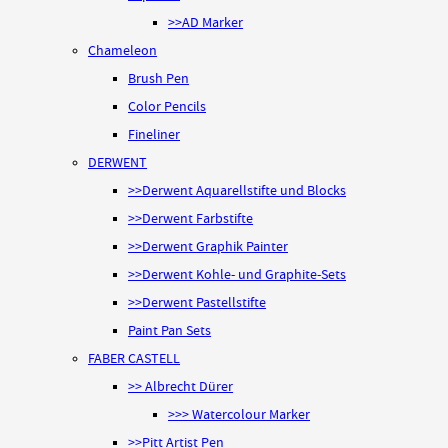
>>AD Marker
Chameleon
Brush Pen
Color Pencils
Fineliner
DERWENT
>>Derwent Aquarellstifte und Blocks
>>Derwent Farbstifte
>>Derwent Graphik Painter
>>Derwent Kohle- und Graphite-Sets
>>Derwent Pastellstifte
Paint Pan Sets
FABER CASTELL
>> Albrecht Dürer
>>> Watercolour Marker
>>Pitt Artist Pen