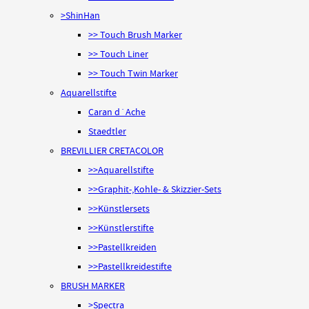
>ShinHan
>> Touch Brush Marker
>> Touch Liner
>> Touch Twin Marker
Aquarellstifte
Caran d´Ache
Staedtler
BREVILLIER CRETACOLOR
>>Aquarellstifte
>>Graphit-,Kohle- & Skizzier-Sets
>>Künstlersets
>>Künstlerstifte
>>Pastellkreiden
>>Pastellkreidestifte
BRUSH MARKER
>Spectra