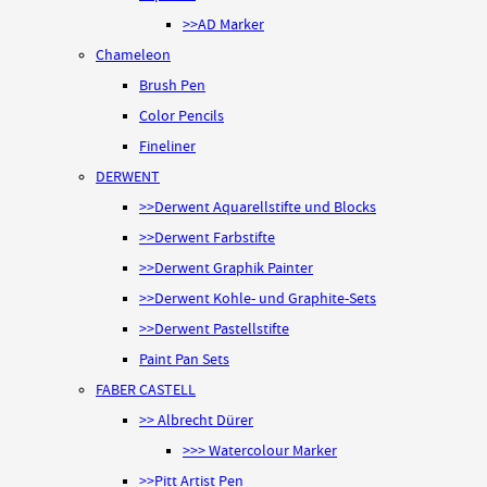
>>AD Marker
Chameleon
Brush Pen
Color Pencils
Fineliner
DERWENT
>>Derwent Aquarellstifte und Blocks
>>Derwent Farbstifte
>>Derwent Graphik Painter
>>Derwent Kohle- und Graphite-Sets
>>Derwent Pastellstifte
Paint Pan Sets
FABER CASTELL
>> Albrecht Dürer
>>> Watercolour Marker
>>Pitt Artist Pen