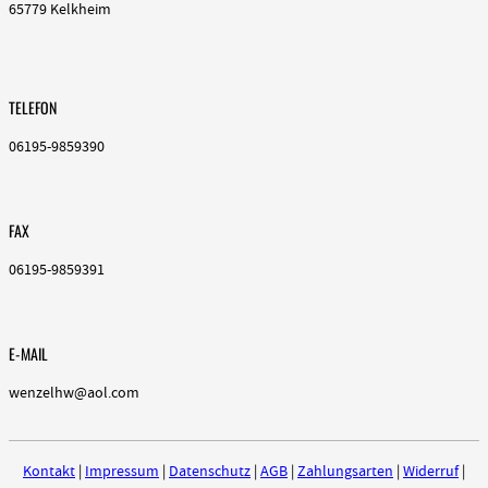
65779 Kelkheim
TELEFON
06195-9859390
FAX
06195-9859391
E-MAIL
wenzelhw@aol.com
Kontakt
|
Impressum
|
Datenschutz
|
AGB
|
Zahlungsarten
|
Widerruf
|