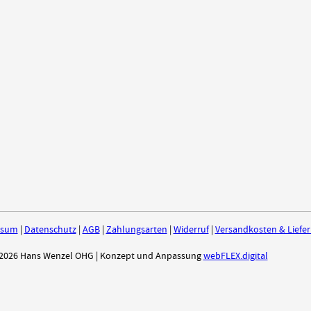
ssum
|
Datenschutz
|
AGB
|
Zahlungsarten
|
Widerruf
|
Versandkosten & Liefe
2026 Hans Wenzel OHG | Konzept und Anpassung
webFLEX.digital