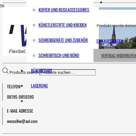
KOFFER UND REISEACCESSOIRES
KÜNSTLERSTIFTE UND KREIDEN
Produkt
wurde deinem
SCHREIBGERÄTE UND ZUBEHÖR
EINKAUFSWAGEN
SCHREIBTISCH UND BÜRO
VERTRAG WIDERRUFE
BÜROBEDARF
Products search
LAGERUNG
TELEFON
06195-9859390
E-MAIL ADRESSE
wenzelhw@aol.com