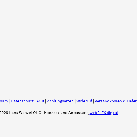
ssum
|
Datenschutz
|
AGB
|
Zahlungsarten
|
Widerruf
|
Versandkosten & Liefe
2026 Hans Wenzel OHG | Konzept und Anpassung
webFLEX.digital