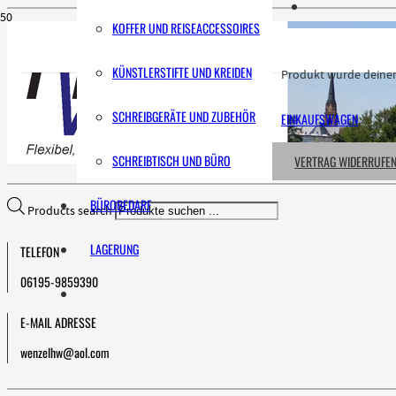
KOFFER UND REISEACCESSOIRES
KÜNSTLERSTIFTE UND KREIDEN
Produkt
wurde deinem
SCHREIBGERÄTE UND ZUBEHÖR
EINKAUFSWAGEN
SCHREIBTISCH UND BÜRO
VERTRAG WIDERRUFE
BÜROBEDARF
Products search
LAGERUNG
TELEFON
06195-9859390
E-MAIL ADRESSE
wenzelhw@aol.com