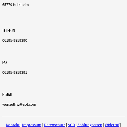
65779 Kelkheim
TELEFON
06195-9859390
FAX
06195-9859391
E-MAIL
wenzelhw@aol.com
Kontakt
|
Impressum
|
Datenschutz
|
AGB
|
Zahlungsarten
|
Widerruf
|