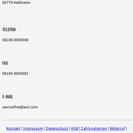
65779 Kelkheim
TELEFON
06195-9859390
FAX
06195-9859391
E-MAIL
wenzelhw@aol.com
Kontakt
|
Impressum
|
Datenschutz
|
AGB
|
Zahlungsarten
|
Widerruf
|