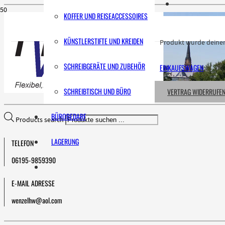
KOFFER UND REISEACCESSOIRES
KÜNSTLERSTIFTE UND KREIDEN
Produkt
wurde deinem
SCHREIBGERÄTE UND ZUBEHÖR
EINKAUFSWAGEN
SCHREIBTISCH UND BÜRO
VERTRAG WIDERRUFE
BÜROBEDARF
Products search
LAGERUNG
TELEFON
06195-9859390
E-MAIL ADRESSE
wenzelhw@aol.com