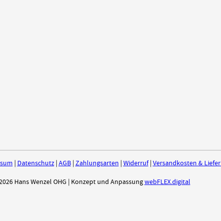
ssum
|
Datenschutz
|
AGB
|
Zahlungsarten
|
Widerruf
|
Versandkosten & Liefe
2026 Hans Wenzel OHG | Konzept und Anpassung
webFLEX.digital