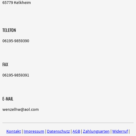
65779 Kelkheim
TELEFON
06195-9859390
FAX
06195-9859391
E-MAIL
wenzelhw@aol.com
Kontakt
|
Impressum
|
Datenschutz
|
AGB
|
Zahlungsarten
|
Widerruf
|