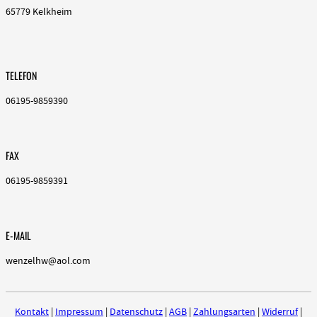
65779 Kelkheim
TELEFON
06195-9859390
FAX
06195-9859391
E-MAIL
wenzelhw@aol.com
Kontakt
|
Impressum
|
Datenschutz
|
AGB
|
Zahlungsarten
|
Widerruf
|