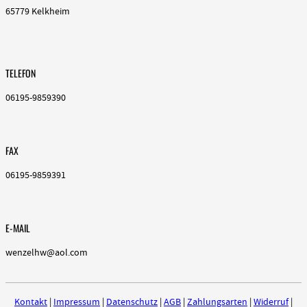
65779 Kelkheim
TELEFON
06195-9859390
FAX
06195-9859391
E-MAIL
wenzelhw@aol.com
Kontakt
|
Impressum
|
Datenschutz
|
AGB
|
Zahlungsarten
|
Widerruf
|