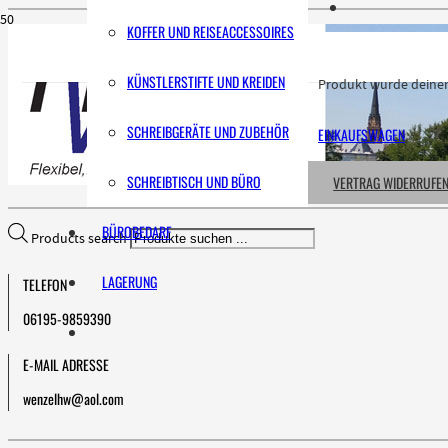
KOFFER UND REISEACCESSOIRES
KÜNSTLERSTIFTE UND KREIDEN
Produkt
wurde deinem
SCHREIBGERÄTE UND ZUBEHÖR
EINKAUFSWAGEN
SCHREIBTISCH UND BÜRO
VERTRAG WIDERRUFE
BÜROBEDARF
Products search
LAGERUNG
TELEFON
06195-9859390
E-MAIL ADRESSE
wenzelhw@aol.com